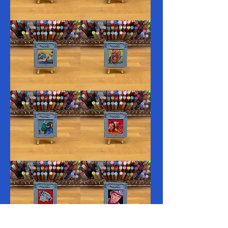
15.
14.
Ragged
Trunk
13.
12.
Drink
Shredded
11.
10.
Sting
Sweep