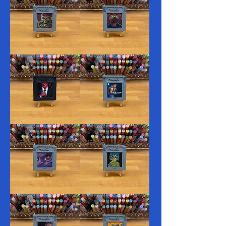
28.
26.
Skeletal
Puzzling
25.
24.
Inferno
Rowdy
23.
22.
Firefly
Button