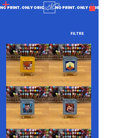
NO PRINT. ONLY ORIGINAL.
FILTRE
31.
30.
Award
Vacant
29.
27.
Lesson
Onion