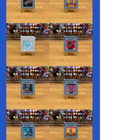
21.
20.
Blast
Rivals
19.
18.
Arctic
Deal
17.
16.
Ornate
Blunder