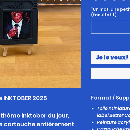
"Un mot, une peti
(facultatif)
Je le veux!
e INKTOBER 2025
Format / Supp
Toile miniatu
e thème inktober du jour,
label Better C
Peinture acryl
e cartouche entièrement
Cartouche imp