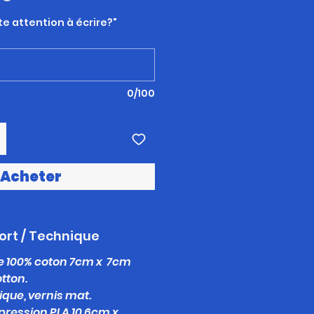
te attention à écrire?"
0/100
Acheter
ort / Technique
re 100% coton 7cm x 7cm
otton.
ique, vernis mat.
ression PLA 10,6cm x