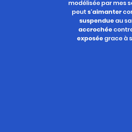
modélisée par mes soin
peut
s'aimanter
con
suspendue
au sa
accrochée
contr
exposée
grace à s