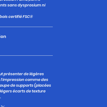
mants sans dysprosium ni
bois certifié FSC®
ion
t présenter de légères
s l'impression comme des
upe de supports (placées
e légers écarts de texture
.