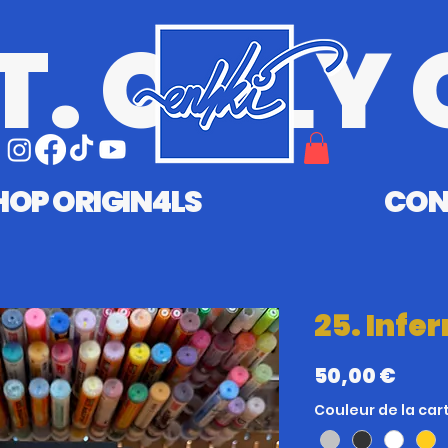
T. ONLY 
HOP ORIGIN4LS
CON
25. Infe
Prix
50,00 €
Couleur de la ca