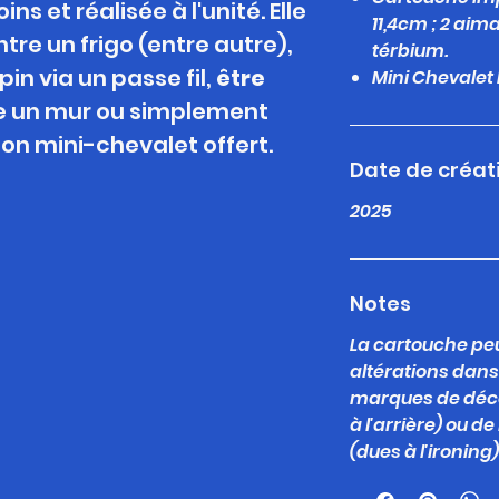
s et réalisée à l'unité. Elle
11,4cm ; 2 ai
tre un frigo (entre autre),
térbium.
pin via un passe
fil,
être
Mini Chevalet 
e un mur ou simplement
on mini-chevalet offert.
Date de créat
2025
Notes
La cartouche peu
altérations dan
marques de déco
à l'arrière) ou d
(dues à l'ironing)