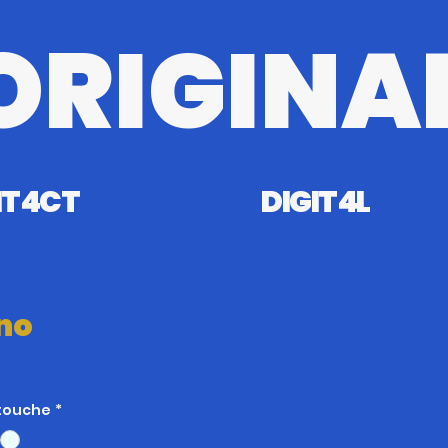
ORIGINA
T4CT
DIGIT4L
rno
rtouche
*