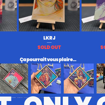
LKRJ
SOLD OUT
S
​Ça pourrait vous plaire...
RV
KL
STT
BRSRK