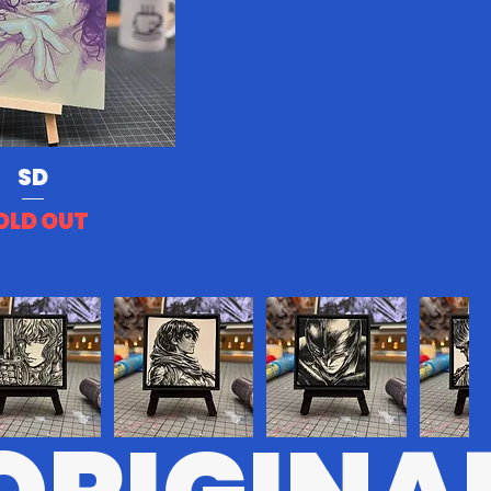
SD
OLD OUT
#8
BRSRK#7
BRSRK#5
BRSRK#6