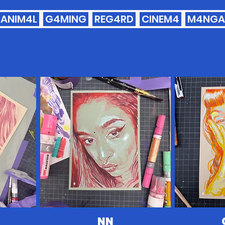
ANIM4L
G4MING
REG4RD
CINEM4
M4NGA
NN