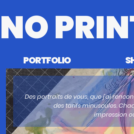
NO PRIN
PORTFOLIO
S
Des portraits de vous, que j'ai rencont
des tarifs minuscules. Cha
impression ou