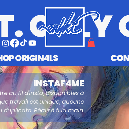
T. ONLY 
HOP ORIGIN4LS
CON
INSTAF4ME
ré au fil d'insta, disponibles à
que travail est unique, aucune
 duplicata. Réalisé à la main.