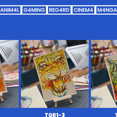
ANIM4L
G4MING
REG4RD
CINEM4
M4NGA
TGR1-3