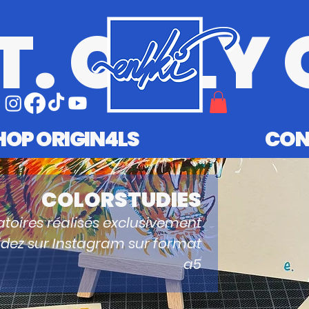
T. ONLY 
HOP ORIGIN4LS
CON
COLORSTUDIES
atoires réalisés exclusivement
idez sur Instagram sur format
a5