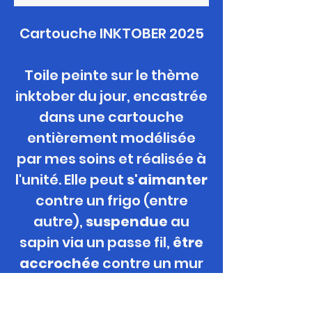
Cartouche INKTOBER 2025
Toile peinte sur le thème
inktober du jour, encastrée
dans une cartouche
entièrement modélisée
par mes soins et réalisée à
l'unité. Elle peut
s'aimanter
contre un frigo (entre
autre),
suspendue
au
sapin via un passe
fil,
être
accrochée
contre un mur
ou simplement
exposée
grace à son mini-chevalet