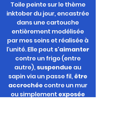
Toile peinte sur le thème
inktober du jour, encastrée
dans une cartouche
entièrement modélisée
par mes soins et réalisée à
l'unité. Elle peut
s'aimanter
contre un frigo (entre
autre),
suspendue
au
sapin via un passe
fil,
être
accrochée
contre un mur
ou simplement
exposée
grace à son mini-chevalet
offert.
Format / Support / Technique