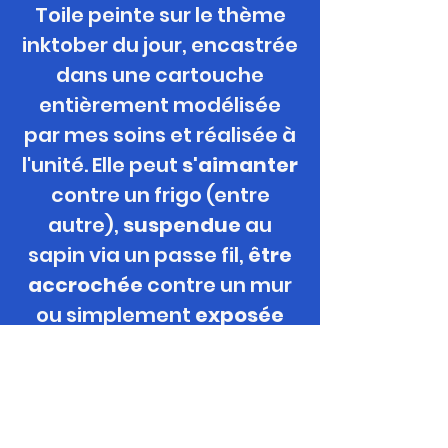
Toile peinte sur le thème
inktober du jour, encastrée
dans une cartouche
entièrement modélisée
par mes soins et réalisée à
l'unité. Elle peut
s'aimanter
contre un frigo (entre
autre),
suspendue
au
sapin via un passe
fil,
être
accrochée
contre un mur
ou simplement
exposée
grace à son mini-chevalet
offert.
Format / Support / Technique