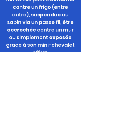
contre un frigo (entre
autre),
suspendue
au
sapin via un passe
fil,
être
accrochée
contre un mur
ou simplement
exposée
grace à son mini-chevalet
offert.
Format / Support / Technique
Toile miniature 100% coton 7cm x
Date de création
7cm label Better Cotton.
Peinture acrylique, vernis mat.
2025
Notes
Cartouche impression PLA
10,6cm x 11,4cm ; 2 aimants
La cartouche peut présenter de
sans dysprosium ni térbium.
légères altérations dans