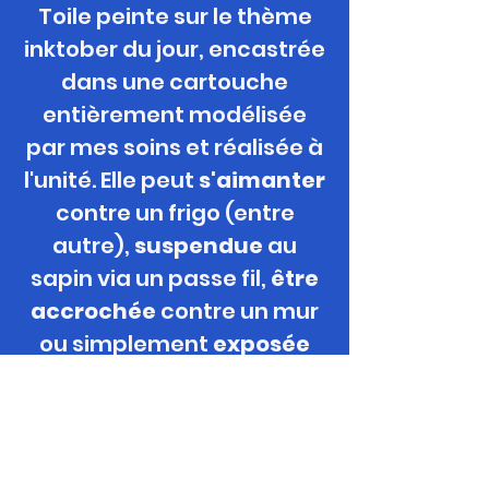
Toile peinte sur le thème
inktober du jour, encastrée
dans une cartouche
entièrement modélisée
par mes soins et réalisée à
l'unité. Elle peut
s'aimanter
contre un frigo (entre
autre),
suspendue
au
sapin via un passe
fil,
être
accrochée
contre un mur
ou simplement
exposée
grace à son mini-chevalet
offert.
Format / Support / Technique