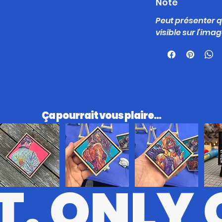
Note
Peut présenter
visible sur l’ima
​Ça pourrait vous plaire...
T. ONLY 
RV
KL
STT
BRSRK