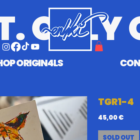
T. ONLY 
HOP ORIGIN4LS
CON
TGR1-4
Prix
45,00 €
SOLD OUT