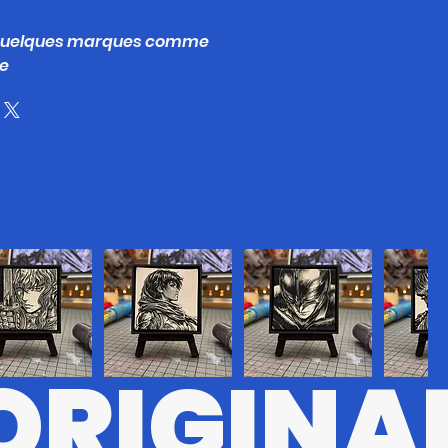
 quelques marques comme
ge
ORIGINA
#8
BRSRK#7
BRSRK#5
BRSRK#6