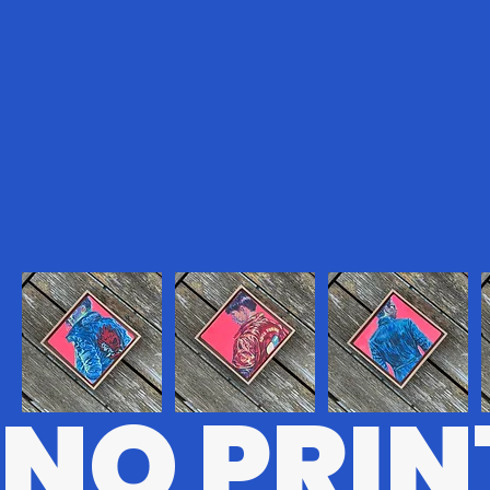
NO PRIN
CBRPK
KR
MTRX
D