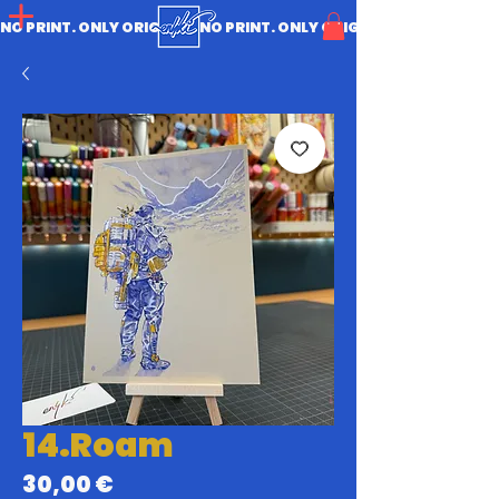
NO PRINT. ONLY ORIGINAL.
14.Roam
Prix
30,00 €