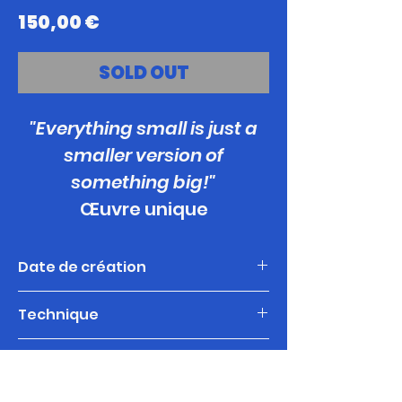
Prix
150,00 €
SOLD OUT
"Everything small is just a
smaller version of
something big!"
Œuvre unique
Date de création
2025
Technique
Acrylique, peinture à la bombe,
Format / Support
feutres, pinceaux.
A3 : 29,7 x 42 cm