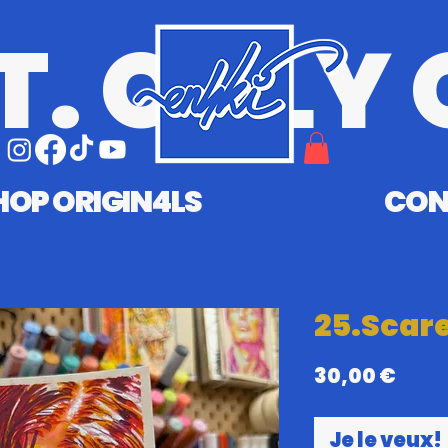
T. ONLY 
HOP ORIGIN4LS
CON
25.Scar
Prix
30,00 €
Je le veux!