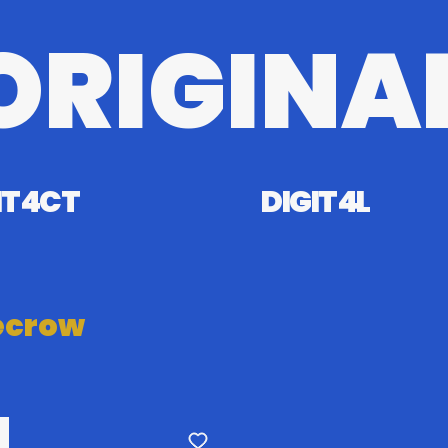
ORIGINA
T4CT
DIGIT4L
ecrow