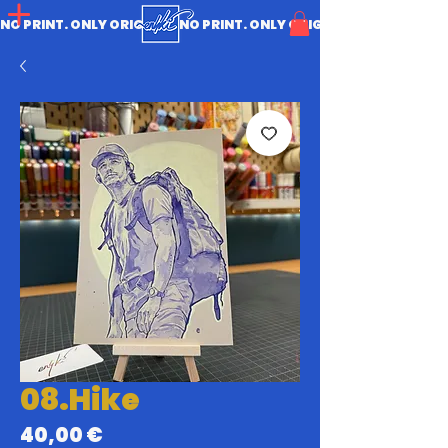
NO PRINT. ONLY ORIGINAL.
08.Hike
Prix
40,00 €