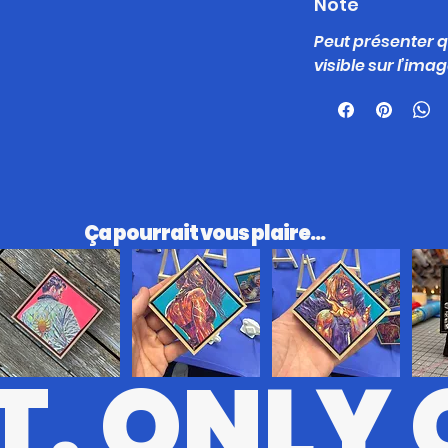
Note
Peut présenter
visible sur l’ima
​Ça pourrait vous plaire...
T. ONLY 
RV
KL
STT
BRSRK