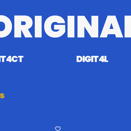
ORIGINA
T4CT
DIGIT4L
s