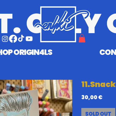
T. ONLY 
HOP ORIGIN4LS
CON
11.Snack
Prix
30,00 €
SOLD OUT