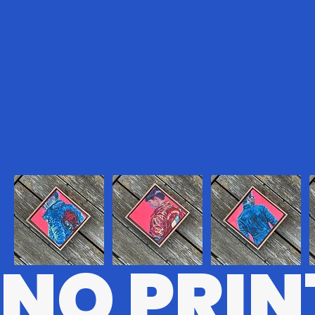
NO PRIN
CBRPK
KR
MTRX
D