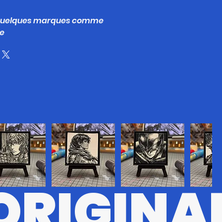
 quelques marques comme
ge
ORIGINA
#8
BRSRK#7
BRSRK#5
BRSRK#6