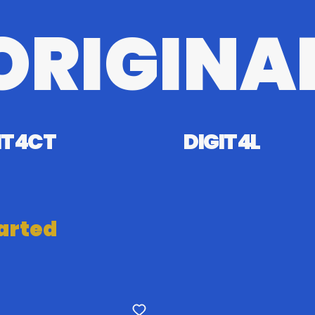
ORIGINA
T4CT
DIGIT4L
arted