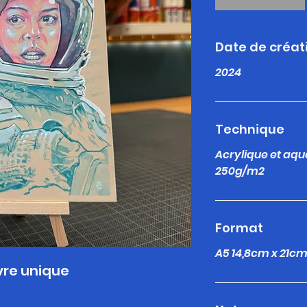
Date de créat
2024
Technique
Acrylique et aqu
250g/m2
Format
A5 14,8cm x 21c
re unique