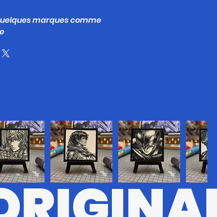
 quelques marques comme
ge
ORIGINA
#8
BRSRK#7
BRSRK#5
BRSRK#6