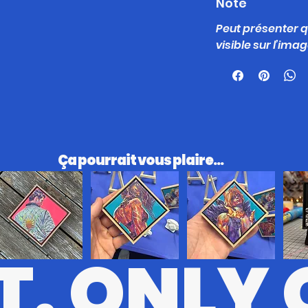
Note
Peut présenter
visible sur l’ima
​Ça pourrait vous plaire...
T. ONLY 
RV
KL
STT
BRSRK