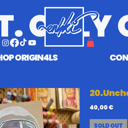
T. ONLY 
HOP ORIGIN4LS
CON
20.Unch
Prix
40,00 €
SOLD OUT