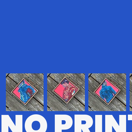
NO PRIN
CBRPK
KR
MTRX
D