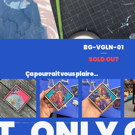
BG-VGLN-01
SOLD OUT
​Ça pourrait vous plaire...
T. ONLY 
RV
KL
STT
BRSRK