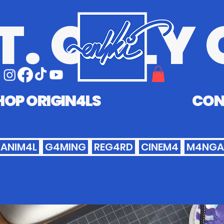
T. ONLY 
HOP ORIGIN4LS
CON
ANIM4L
G4MING
REG4RD
CINEM4
M4NGA