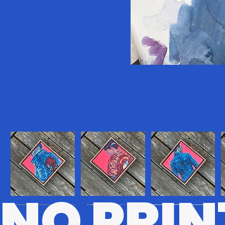
NO PRIN
CBRPK
KR
MTRX
D