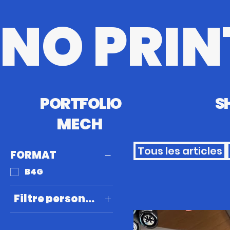
NO PRIN
PORTFOLIO
S
MECH
Tous les articles
FORMAT
B4G
Filtre personnalisé
2025
4NIME