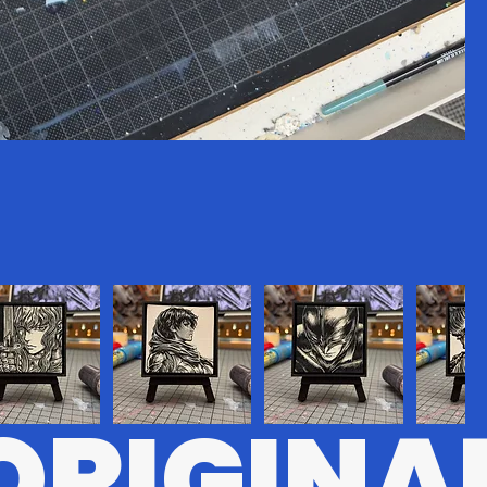
ORIGINA
#8
BRSRK#7
BRSRK#5
BRSRK#6