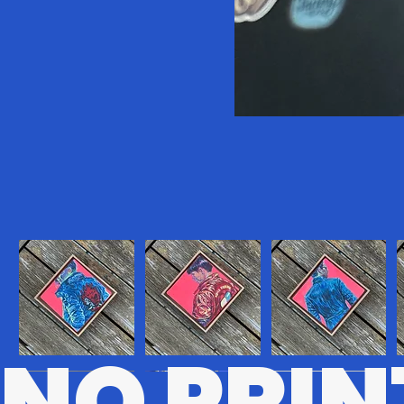
NO PRIN
CBRPK
KR
MTRX
D