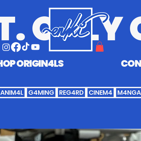
T. ONLY 
HOP ORIGIN4LS
CON
ANIM4L
G4MING
REG4RD
CINEM4
M4NGA