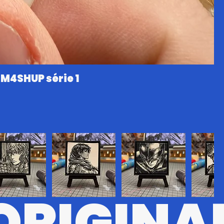
M4SHUP série 1
ORIGINA
#8
BRSRK#7
BRSRK#5
BRSRK#6